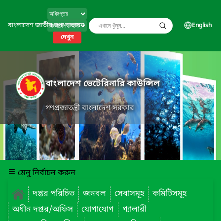
বাংলাদেশ জাতীয় তথ্য বাতায়ন
English
দেখুন
বাংলাদেশ ভেটেরিনারি কাউন্সিল
গণপ্রজাতন্ত্রী বাংলাদেশ সরকার
মেনু নির্বাচন করুন
দপ্তর পরিচিত
জনবল
সেবাসমূহ
কমিটিসমূহ
অধীন দপ্তর/অফিস
যোগাযোগ
গ্যালারী