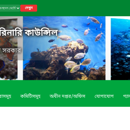
দেখুন
রিনারি কাউন্সিল
েশ সরকার
বাসমূহ
কমিটিসমূহ
অধীন দপ্তর/অফিস
যোগাযোগ
গ্য