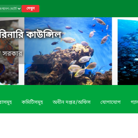
দেখুন
রিনারি কাউন্সিল
েশ সরকার
বাসমূহ
কমিটিসমূহ
অধীন দপ্তর/অফিস
যোগাযোগ
গ্য