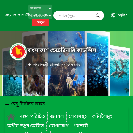
বাংলাদেশ জাতীয় তথ্য বাতায়ন
English
দেখুন
বাংলাদেশ ভেটেরিনারি কাউন্সিল
গণপ্রজাতন্ত্রী বাংলাদেশ সরকার
মেনু নির্বাচন করুন
দপ্তর পরিচিত
জনবল
সেবাসমূহ
কমিটিসমূহ
অধীন দপ্তর/অফিস
যোগাযোগ
গ্যালারী