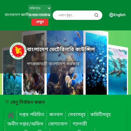
বাংলাদেশ জাতীয় তথ্য বাতায়ন
English
দেখুন
বাংলাদেশ ভেটেরিনারি কাউন্সিল
গণপ্রজাতন্ত্রী বাংলাদেশ সরকার
মেনু নির্বাচন করুন
দপ্তর পরিচিত
জনবল
সেবাসমূহ
কমিটিসমূহ
অধীন দপ্তর/অফিস
যোগাযোগ
গ্যালারী