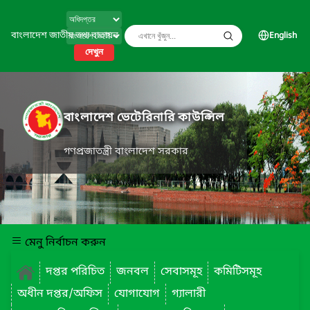
বাংলাদেশ জাতীয় তথ্য বাতায়ন
English
দেখুন
বাংলাদেশ ভেটেরিনারি কাউন্সিল
গণপ্রজাতন্ত্রী বাংলাদেশ সরকার
মেনু নির্বাচন করুন
দপ্তর পরিচিত
জনবল
সেবাসমূহ
কমিটিসমূহ
অধীন দপ্তর/অফিস
যোগাযোগ
গ্যালারী