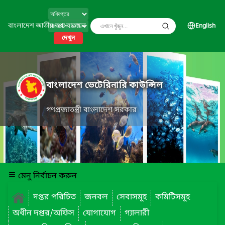
বাংলাদেশ জাতীয় তথ্য বাতায়ন
English
দেখুন
বাংলাদেশ ভেটেরিনারি কাউন্সিল
গণপ্রজাতন্ত্রী বাংলাদেশ সরকার
মেনু নির্বাচন করুন
দপ্তর পরিচিত
জনবল
সেবাসমূহ
কমিটিসমূহ
অধীন দপ্তর/অফিস
যোগাযোগ
গ্যালারী