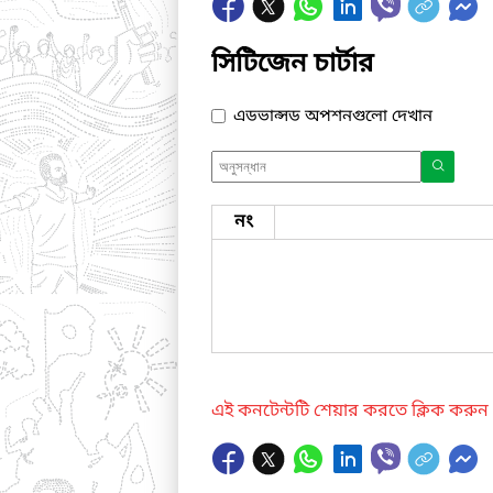
সিটিজেন চার্টার
এডভান্সড অপশনগুলো দেখান
নং
এই কনটেন্টটি শেয়ার করতে ক্লিক করুন