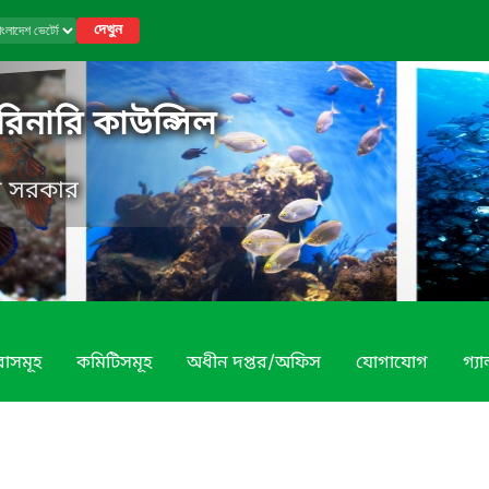
দেখুন
রিনারি কাউন্সিল
েশ সরকার
বাসমূহ
কমিটিসমূহ
অধীন দপ্তর/অফিস
যোগাযোগ
গ্য