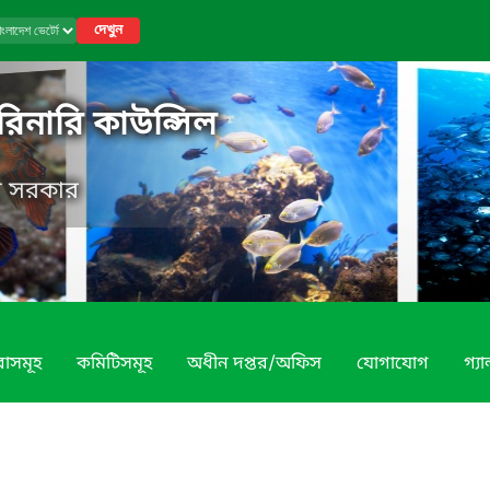
দেখুন
রিনারি কাউন্সিল
েশ সরকার
বাসমূহ
কমিটিসমূহ
অধীন দপ্তর/অফিস
যোগাযোগ
গ্য