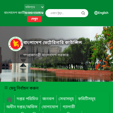
বাংলাদেশ জাতীয় তথ্য বাতায়ন
English
দেখুন
বাংলাদেশ ভেটেরিনারি কাউন্সিল
গণপ্রজাতন্ত্রী বাংলাদেশ সরকার
মেনু নির্বাচন করুন
দপ্তর পরিচিত
জনবল
সেবাসমূহ
কমিটিসমূহ
অধীন দপ্তর/অফিস
যোগাযোগ
গ্যালারী