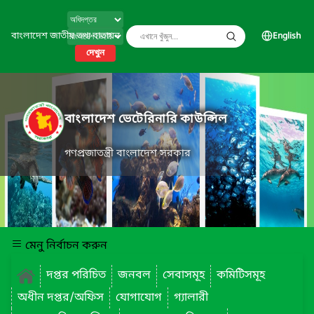
বাংলাদেশ জাতীয় তথ্য বাতায়ন
English
দেখুন
বাংলাদেশ ভেটেরিনারি কাউন্সিল
গণপ্রজাতন্ত্রী বাংলাদেশ সরকার
মেনু নির্বাচন করুন
দপ্তর পরিচিত
জনবল
সেবাসমূহ
কমিটিসমূহ
অধীন দপ্তর/অফিস
যোগাযোগ
গ্যালারী