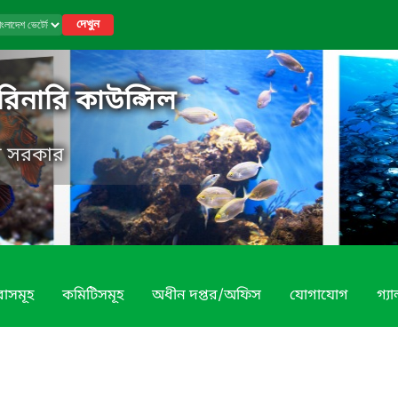
দেখুন
রিনারি কাউন্সিল
েশ সরকার
বাসমূহ
কমিটিসমূহ
অধীন দপ্তর/অফিস
যোগাযোগ
গ্য