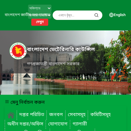
বাংলাদেশ জাতীয় তথ্য বাতায়ন
English
দেখুন
বাংলাদেশ ভেটেরিনারি কাউন্সিল
গণপ্রজাতন্ত্রী বাংলাদেশ সরকার
মেনু নির্বাচন করুন
দপ্তর পরিচিত
জনবল
সেবাসমূহ
কমিটিসমূহ
অধীন দপ্তর/অফিস
যোগাযোগ
গ্যালারী